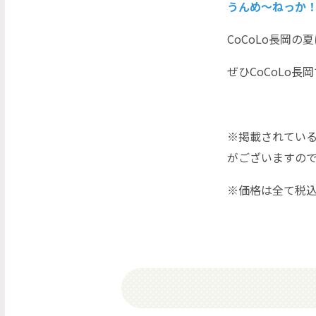
うんめ～ねっか！C
CoCoLo長岡
ぜひCoCoLo
※掲載されてい
がございますの
※価格は全て税