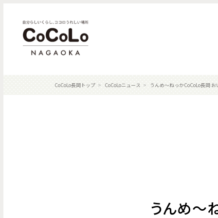
CoCoLo長岡トップ
CoCoLoニュース
うんめ～ねっかCoCoLo長岡 
うんめ～ね