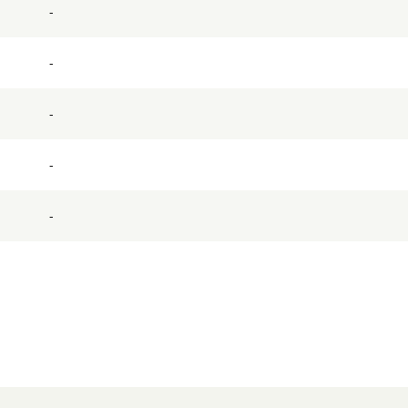
-
-
-
-
-