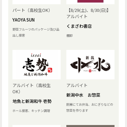
パート（高校生OK）
【8/29(土)、8/30(日)】
アルバイト
YAOYA SUN
くまざわ書店
野菜フルーツのパッケージ及び品
出し接客
棚卸
アルバイト（高校生
アルバイト
OK）
新潟中水 お惣菜
地魚と新潟和牛 壱勢
厨房にてお弁当、おにぎりなどの
惣菜を作ります
ホール接客、キッチン調理