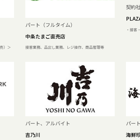
契約
PLAZ
パート（フルタイム）
・接客
中条たまご直売店
売）＞
接客業務、品出し業務、レジ操作、商品管理等
パート、アルバイト
パー
吉乃川
海鮮