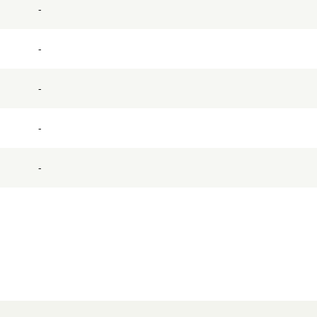
-
-
-
-
-