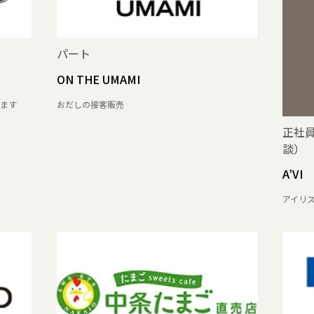
パート
ON THE UMAMI
ます
おだしの接客販売
正社
談）
A’VI 
アイリ