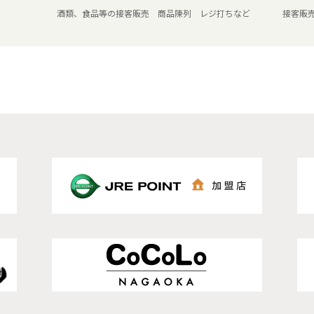
酒類、食品等の接客販売 商品陳列 レジ打ちなど
接客販