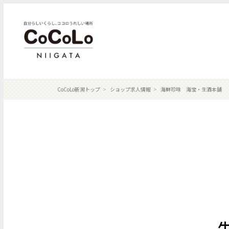
CoCoLo新潟トップ
ショップ求人情報
海鮮珍味 海宝・生酒本舗