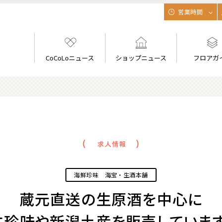
営業時間
CoCoLoニュース
ショップニュース
フロアガ
海鮮珍味 海宝・生酒本舗
蔵元直送の生原酒を中心に
生珍味や新潟土産を販売しています