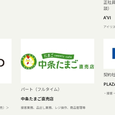
正社
談）
A’VI 
アイリ
契約
PLAZ
パート（フルタイム）
・接客
中条たまご直売店
売）＞
接客業務、品出し業務、レジ操作、商品管理等