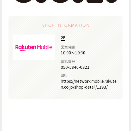
2F
営業時間
10:00～19:30
電話番号
050-5840-0321
URL
https://network.mobile.rakute
n.co.jp/shop-detail/1193/