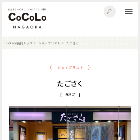
CoCoLo長岡トップ
ショップリスト
たごさく
たごさく
[ 食料品 ]