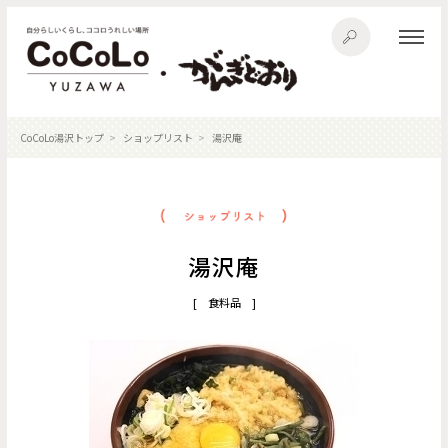
CoCoLo湯沢トップ
ショップリスト
湯沢庵
湯沢庵
[ 食料品 ]