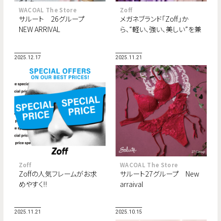
WACOAL The Store
Zoff
サルート 26グループ
メガネブランド「Zoff」か
NEW ARRIVAL
ら、“軽い、強い、美しい”を兼
ね備えたチタン素材フレー
ム「intelligence metal
2025.12.17
2025.11.21
TITAN」￥9,900から登場
Zoff
WACOAL The Store
Zoffの人気フレームがお求
サルート27グループ New
めやすく‼
arraival
2025.11.21
2025.10.15