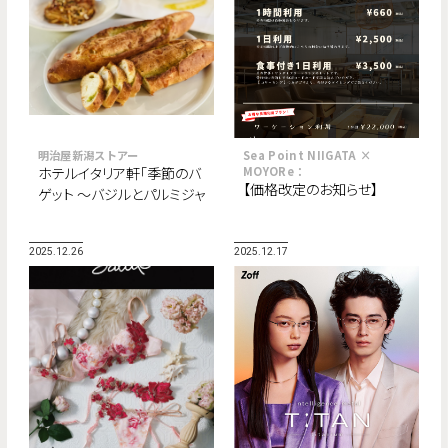
明治屋新潟ストアー
Sea Point NIIGATA ×
ホテルイタリア軒「季節のバ
MOYORe：
【価格改定のお知らせ】
ゲット ～バジルとパルミジャ
ーノ～」発売のご案内
2025.12.26
2025.12.17