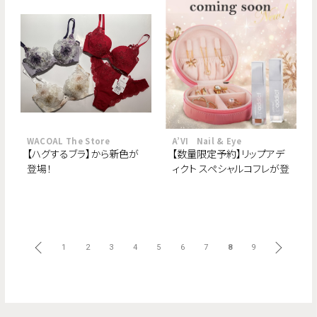
WACOAL The Store
A’VI Nail & Eye
【ハグするブラ】から新色が
【数量限定予約】リップアデ
登場！
ィクト スペシャルコフレが登
場！
前へ
1
2
3
4
5
6
7
8
9