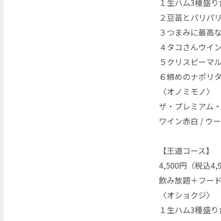
１生ハム3種盛り
２豆苗とパリパ
３つまみに最高
４タコさんウイ
５クリスピーマ
６締めのナポリ
〈オノミモノ〉
ザ・プレミアム・モ
ワイン赤白 / ウ
【王道コース】
4,500円（税込4,
飲み放題＋フード
〈オショクジ〉
１生ハム3種盛り