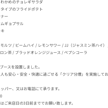
リわかめのチョレギサラダ
なタイプのフライドポテト
ンナー
サムギョプサル
ーキ
ルツ / ビームハイ / レモンサワー / JJ（ジャスミン茶ハイ） 
ーロン茶 / ブラッドオレンジジュース / ペプシコーラ
喫煙ブースを設置しました。
い人も安心・安全・快適に過ごせる「クリア分煙」を実施して
ペッパー、又はお電話にて承ります。
70
はご来店日の3日前まででお願い致します。