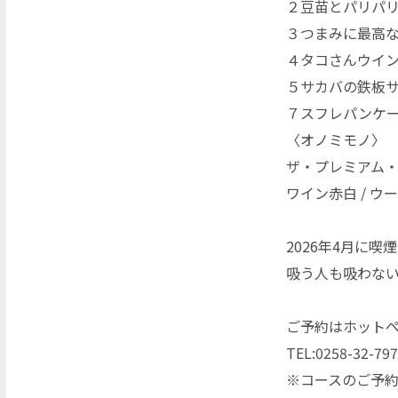
２豆苗とパリパ
３つまみに最高
４タコさんウイ
５サカバの鉄板
７スフレパンケ
〈オノミモノ〉
ザ・プレミアム・モ
ワイン赤白 / ウ
2026年4月に
吸う人も吸わな
ご予約はホット
TEL:0258-32-79
※コースのご予約