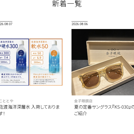
新着一覧
26.08.07
2026.08.06
こととや
金子眼鏡店
佐渡海洋深層水 入荷しておりま
夏の定番サングラス『KS-030』
す！
ご紹介