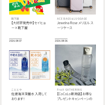
靴下屋
ACE BAGS＆LUGGAGE
【大好評発売中】セイヒョ
Jewelna Rose メリエル ス
ー×靴下屋
ーツケース
2026.08.07
2026.08.06
こととや
Fruit GATHERING
佐渡海洋深層水 入荷して
【CoCoLo新潟店】お得な
おります！
プレゼントキャンペーンの
ご案内