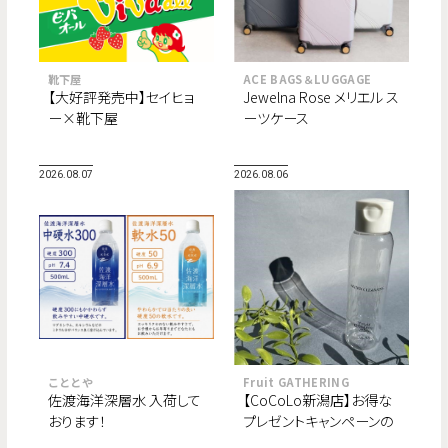
靴下屋
ACE BAGS＆LUGGAGE
【大好評発売中】セイヒョ
Jewelna Rose メリエル ス
ー×靴下屋
ーツケース
2026.08.07
2026.08.06
こととや
Fruit GATHERING
佐渡海洋深層水 入荷して
【CoCoLo新潟店】お得な
おります！
プレゼントキャンペーンの
ご案内