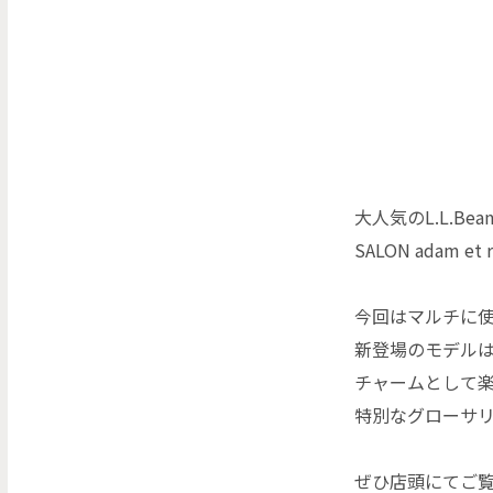
大人気のL.L.B
SALON adam 
今回はマルチに
新登場のモデル
チャームとして
特別なグローサ
ぜひ店頭にてご