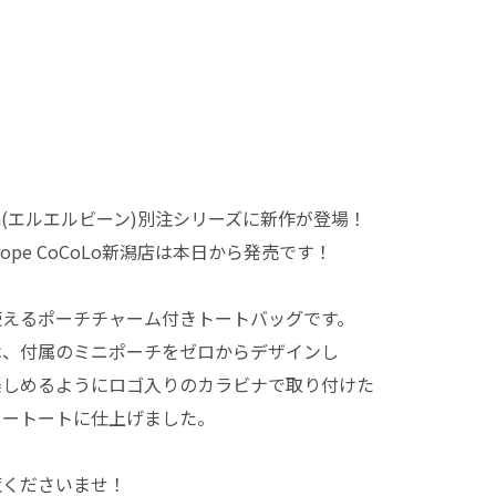
ean(エルエルビーン)別注シリーズに新作が登場！
et rope CoCoLo新潟店は本日から発売です！
使えるポーチチャーム付きトートバッグです。
は、付属のミニポーチをゼロからデザインし
楽しめるようにロゴ入りのカラビナで取り付けた
リートートに仕上げました。
覧くださいませ！