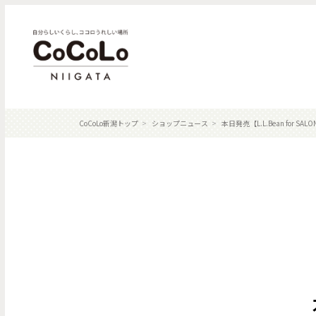
CoCoLo新潟トップ
ショップニュース
本日発売【L.L.Bean for SAL