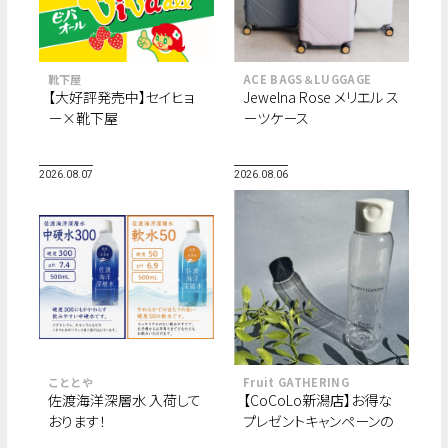
靴下屋
ACE BAGS＆LUGGAGE
【大好評発売中】セイヒョ
Jewelna Rose メリエル ス
ー×靴下屋
ーツケース
2026.08.07
2026.08.06
こととや
Fruit GATHERING
佐渡海洋深層水 入荷して
【CoCoLo新潟店】お得な
おります！
プレゼントキャンペーンの
ご案内