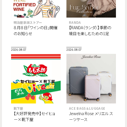
明治屋新潟ストアー
RANDA
８月８日「ワインの日」開催
【RANDA（ランダ）】季節の
のお知らせ
境目を楽しむための1足
“Fur Sabot Collection”が
8月より順次登場。
2026.08.07
2026.08.07
靴下屋
ACE BAGS＆LUGGAGE
【大好評発売中】セイヒョ
Jewelna Rose メリエル ス
ー×靴下屋
ーツケース