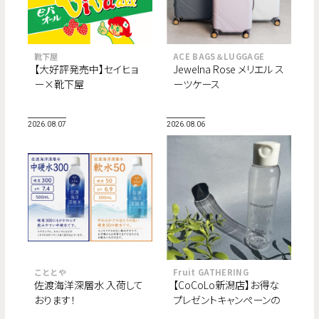
靴下屋
ACE BAGS＆LUGGAGE
【大好評発売中】セイヒョ
Jewelna Rose メリエル ス
ー×靴下屋
ーツケース
2026.08.07
2026.08.06
こととや
Fruit GATHERING
佐渡海洋深層水 入荷して
【CoCoLo新潟店】お得な
おります！
プレゼントキャンペーンの
ご案内