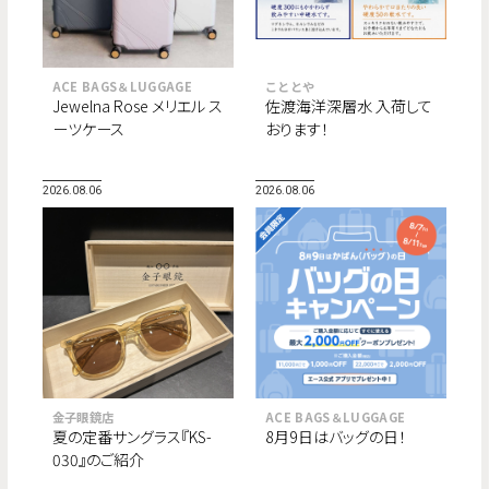
ACE BAGS＆LUGGAGE
こととや
Jewelna Rose メリエル ス
佐渡海洋深層水 入荷して
ーツケース
おります！
2026.08.06
2026.08.06
金子眼鏡店
ACE BAGS＆LUGGAGE
夏の定番サングラス『KS-
8月9日はバッグの日！
030』のご紹介