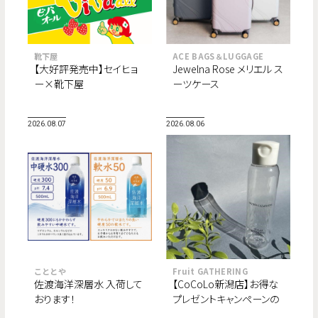
靴下屋
ACE BAGS＆LUGGAGE
【大好評発売中】セイヒョ
Jewelna Rose メリエル ス
ー×靴下屋
ーツケース
2026.08.07
2026.08.06
こととや
Fruit GATHERING
佐渡海洋深層水 入荷して
【CoCoLo新潟店】お得な
おります！
プレゼントキャンペーンの
ご案内