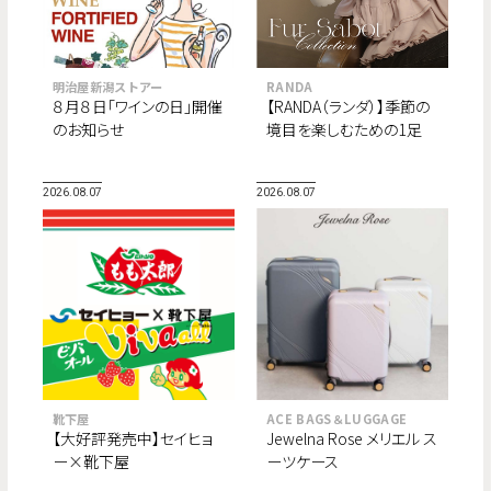
明治屋新潟ストアー
RANDA
８月８日「ワインの日」開催
【RANDA（ランダ）】季節の
のお知らせ
境目を楽しむための1足
“Fur Sabot Collection”が
8月より順次登場。
2026.08.07
2026.08.07
靴下屋
ACE BAGS＆LUGGAGE
【大好評発売中】セイヒョ
Jewelna Rose メリエル ス
ー×靴下屋
ーツケース