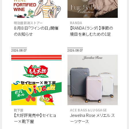
明治屋新潟ストアー
RANDA
８月８日「ワインの日」開催
【RANDA（ランダ）】季節の
のお知らせ
境目を楽しむための1足
“Fur Sabot Collection”が
8月より順次登場。
2026.08.07
2026.08.07
靴下屋
ACE BAGS＆LUGGAGE
【大好評発売中】セイヒョ
Jewelna Rose メリエル ス
ー×靴下屋
ーツケース