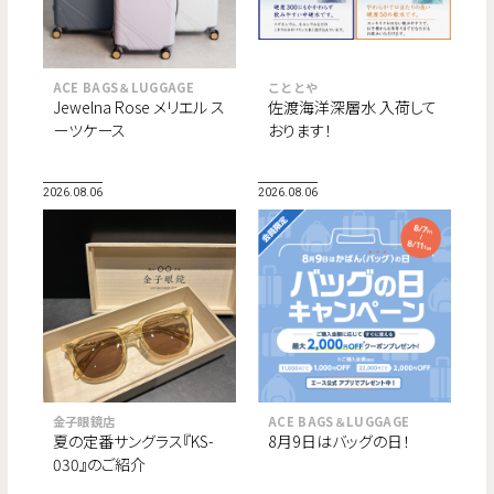
ACE BAGS＆LUGGAGE
こととや
Jewelna Rose メリエル ス
佐渡海洋深層水 入荷して
ーツケース
おります！
2026.08.06
2026.08.06
金子眼鏡店
ACE BAGS＆LUGGAGE
夏の定番サングラス『KS-
8月9日はバッグの日！
030』のご紹介