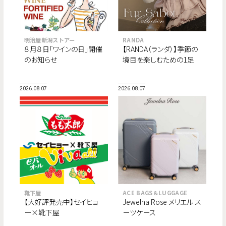
明治屋新潟ストアー
RANDA
８月８日「ワインの日」開催
【RANDA（ランダ）】季節の
のお知らせ
境目を楽しむための1足
“Fur Sabot Collection”が
8月より順次登場。
2026.08.07
2026.08.07
靴下屋
ACE BAGS＆LUGGAGE
【大好評発売中】セイヒョ
Jewelna Rose メリエル ス
ー×靴下屋
ーツケース