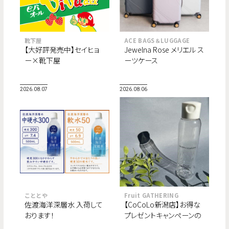
靴下屋
ACE BAGS＆LUGGAGE
【大好評発売中】セイヒョ
Jewelna Rose メリエル ス
ー×靴下屋
ーツケース
2026.08.07
2026.08.06
こととや
Fruit GATHERING
佐渡海洋深層水 入荷して
【CoCoLo新潟店】お得な
おります！
プレゼントキャンペーンの
ご案内