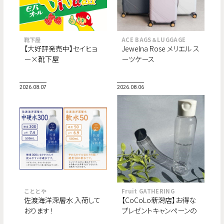
靴下屋
ACE BAGS＆LUGGAGE
【大好評発売中】セイヒョ
Jewelna Rose メリエル ス
ー×靴下屋
ーツケース
2026.08.07
2026.08.06
こととや
Fruit GATHERING
佐渡海洋深層水 入荷して
【CoCoLo新潟店】お得な
おります！
プレゼントキャンペーンの
ご案内