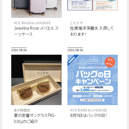
ACE BAGS＆LUGGAGE
こととや
Jewelna Rose メリエル ス
佐渡海洋深層水 入荷して
ーツケース
おります！
2026.08.06
2026.08.06
金子眼鏡店
ACE BAGS＆LUGGAGE
夏の定番サングラス『KS-
8月9日はバッグの日！
030』のご紹介