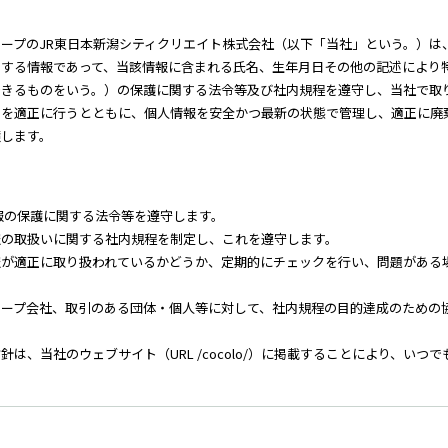
ープのJR東日本新潟シティクリエイト株式会社（以下「当社」という。）は
関する情報であって、当該情報に含まれる氏名、生年月日その他の記述により
できるものをいう。）の保護に関する法令等及び社内規程を遵守し、当社で取
用を適正に行うとともに、個人情報を安全かつ最新の状態で管理し、適正に廃
護します。
報の保護に関する法令等を遵守します。
報の取扱いに関する社内規程を制定し、これを遵守します。
報が適正に取り扱われているかどうか、定期的にチェックを行い、問題がある
ループ会社、取引のある団体・個人等に対して、社内規程の目的達成のための
針は、当社のウェブサイト（URL /cocolo/）に掲載することにより、いつで
の取扱いについて