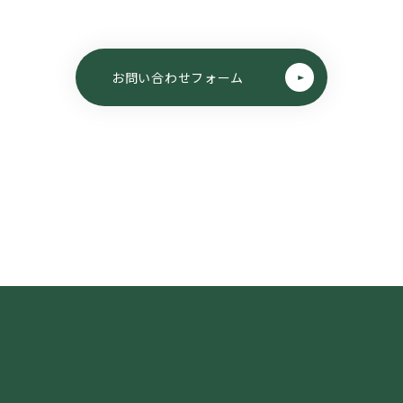
情報について、法令により例外として取り扱うことが認められている場合を除
とします。
制の整備
情報ごとに管理者を配置し、適正な管理を行います。
報の取得
情報の取得にあたって、その利用目的を明らかにして、適正な方法で取得しま
報の利用
報の利用にあたって、個人情報保護の重要性を強く認識し、その利用目的の 
報の適正な管理
情報の管理にあたって、必要な安全対策を実施します。
権利の尊重
情報に関する本人の権利を尊重し、その情報に関して、開示、訂正、利用停止
的な期間、法令等で定められた範囲内で対応します。
報の取扱いの継続的な改善
情報の取扱いにあたって、継続的にその改善に努めます。
ープ JR東日本新潟シティクリエイト株式会社