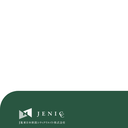
当社は、個人
取り扱うもの
（１）社内体
当社は、個人
（２）個人情
当社は、個人
（３）個人情
当社は、個人情
ます。
（４）個人情
当社は、個人
（５）本人の
当社は、個人
ときは、合理
（６） 個人情
当社は、個人
2015年8月
ＪＲ東日本グル