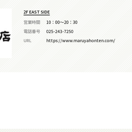
2F EAST SIDE
営業時間
10：00～20：30
電話番号
025-243-7250
URL
https://www.maruyahonten.com/