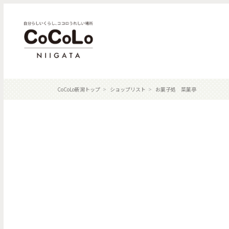
CoCoLo新潟トップ
ショップリスト
お菓子処 菜菓亭