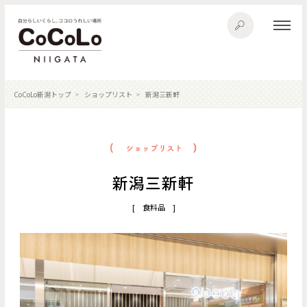
CoCoLo新潟トップ
ショップリスト
新潟三新軒
新潟三新軒
[ 食料品 ]