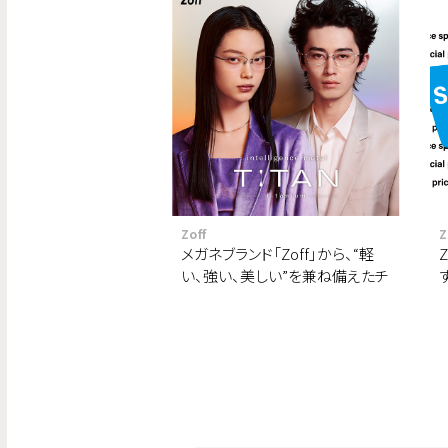
Zoff
Z
メガネブランド「Zoff」から、“軽
い、強い、美しい”を兼ね備えたチ
タン素材フレーム「intelligence
metal TITAN」￥9,900から登場