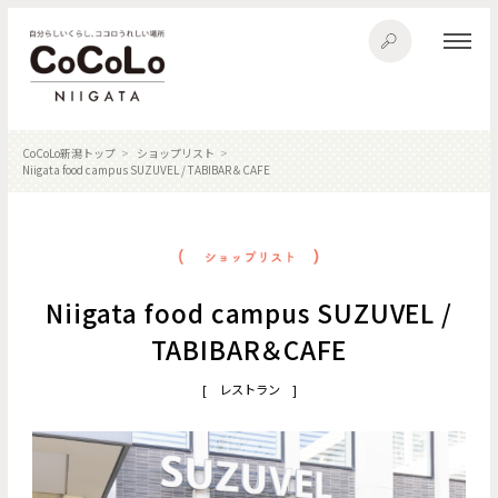
CoCoLo新潟トップ
ショップリスト
Niigata food campus SUZUVEL / TABIBAR＆CAFE
Niigata food campus SUZUVEL /
TABIBAR＆CAFE
[ レストラン ]