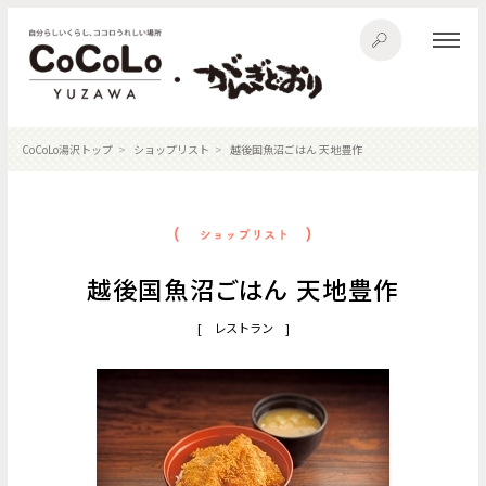
CoCoLo湯沢トップ
ショップリスト
越後国魚沼ごはん 天地豊作
越後国魚沼ごはん 天地豊作
[ レストラン ]