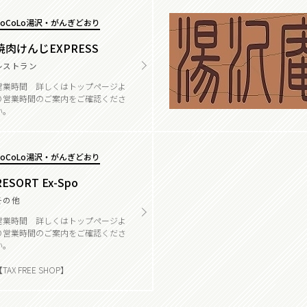
CoCoLo湯沢・がんぎどおり
焼肉けんじEXPRESS
レストラン
営業時間 詳しくはトップページよ
り営業時間のご案内をご確認くださ
い。
CoCoLo湯沢・がんぎどおり
RESORT Ex-Spo
その他
営業時間 詳しくはトップページよ
り営業時間のご案内をご確認くださ
い。
TAX FREE SHOP】