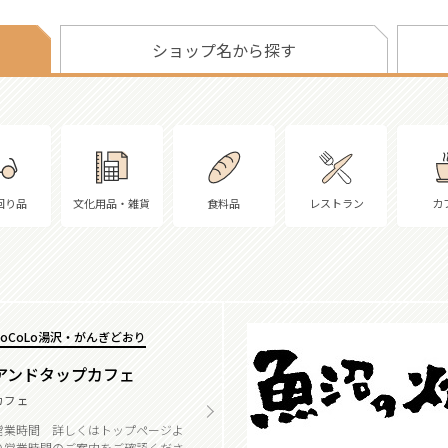
ショップ名から探す
回り品
文化用品・雑貨
食料品
レストラン
カ
CoCoLo湯沢・がんぎどおり
アンドタップカフェ
カフェ
営業時間 詳しくはトップページよ
り営業時間のご案内をご確認くださ