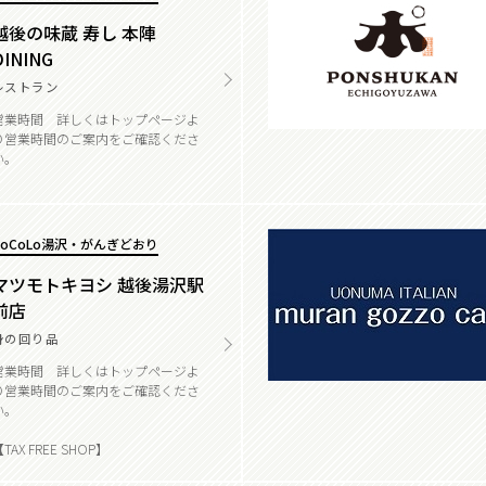
越後の味蔵 寿し 本陣
DINING
レストラン
営業時間 詳しくはトップページよ
り営業時間のご案内をご確認くださ
い。
CoCoLo湯沢・がんぎどおり
マツモトキヨシ 越後湯沢駅
前店
身の回り品
営業時間 詳しくはトップページよ
り営業時間のご案内をご確認くださ
い。
TAX FREE SHOP】