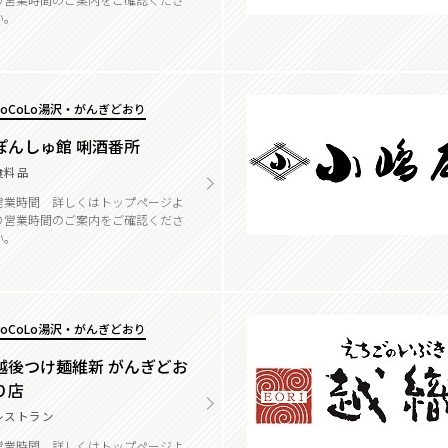
い。
CoCoLo湯沢・がんぎどおり
ぽんしゅ館 唎酒番所
食料品
営業時間 詳しくはトップページよ
り営業時間のご案内をご確認くださ
い。
CoCoLo湯沢・がんぎどおり
越後つけ麺維新 がんぎどお
り店
レストラン
営業時間 詳しくはトップページよ