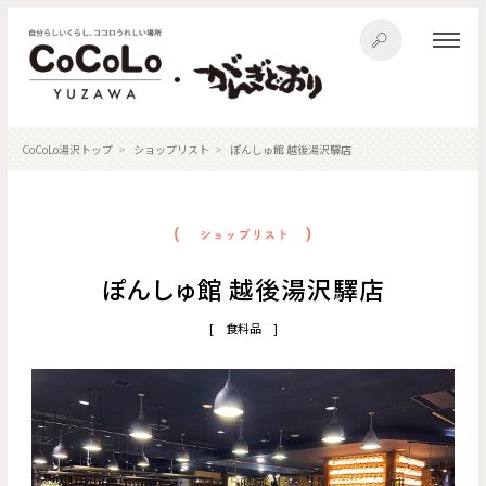
CoCoLo湯沢トップ
ショップリスト
ぽんしゅ館 越後湯沢驛店
ぽんしゅ館 越後湯沢驛店
[ 食料品 ]