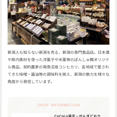
新潟⼈も知らない新潟を売る、新潟の専⾨⾷品店。⽇本酒
や県内素材を使った洋菓⼦や⽶菓等のぽんしゅ館オリジナ
ル商品、契約農家の南⿂沼産コシヒカリ、各地域で愛され
てきた味噌・醤油等の調味料を揃え、新潟の魅⼒を様々な
⾓度から発信しています。
CoCoLo湯沢・がんぎどおり