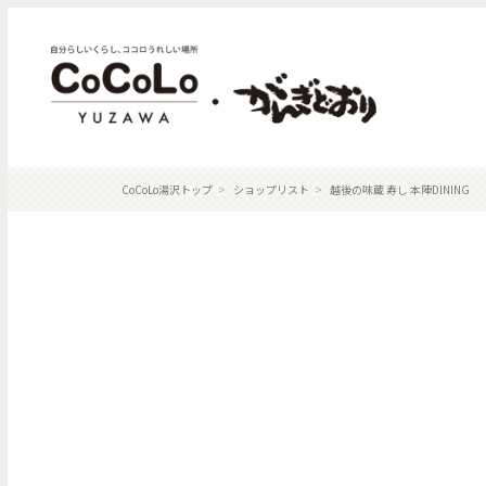
CoCoLo湯沢トップ
ショップリスト
越後の味蔵 寿し 本陣DINING