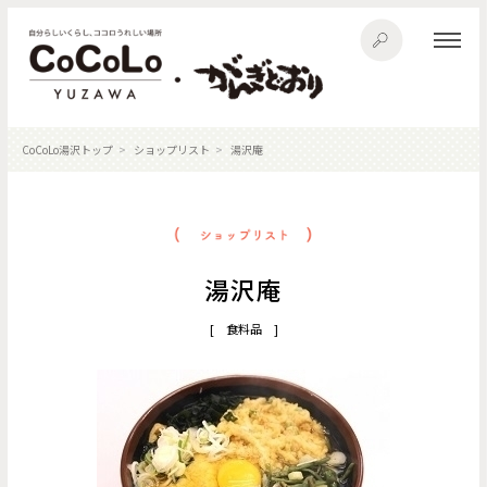
CoCoLo湯沢トップ
ショップリスト
湯沢庵
湯沢庵
[ 食料品 ]