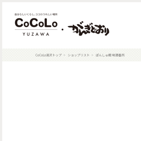
CoCoLo湯沢トップ
ショップリスト
ぽんしゅ館 唎酒番所