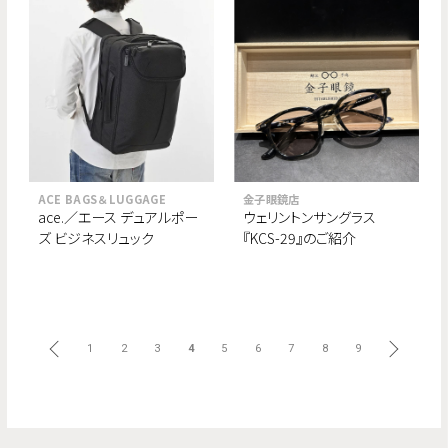
ACE BAGS＆LUGGAGE
金子眼鏡店
ace.／エース デュアルポー
ウェリントンサングラス
ズ ビジネスリュック
『KCS-29』のご紹介
前へ
1
2
3
4
5
6
7
8
9