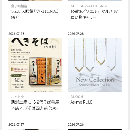
金子眼鏡店
ACE BAGS＆LUGGAGE
リムレス眼鏡『KM-111』のご
soelte／ソエルテ マルメ お
紹介
買い物キャリー
2026.07.28
2026.07.28
こととや
BLOOM
新潟土産に！【松代そば善屋
As-me RULE
本店 へぎそば四人前（つゆ
付）】
2026.07.27
2026.07.26