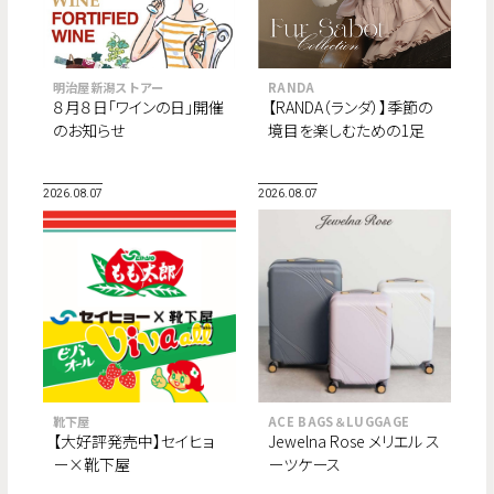
明治屋新潟ストアー
RANDA
８月８日「ワインの日」開催
【RANDA（ランダ）】季節の
のお知らせ
境目を楽しむための1足
“Fur Sabot Collection”が
8月より順次登場。
2026.08.07
2026.08.07
靴下屋
ACE BAGS＆LUGGAGE
【大好評発売中】セイヒョ
Jewelna Rose メリエル ス
ー×靴下屋
ーツケース