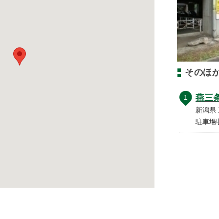
そのほ
燕三
1
新潟県 
駐車場