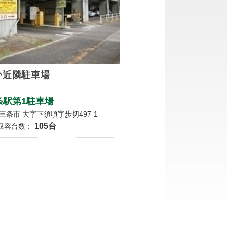
か近隣駐車場
条駅第1駐車場
三条市 大字下須頃字歩切497-1
105台
収容台数：