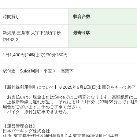
時間貸し
収容台数
新潟県 三条市 大字下須頃字歩
最寄り駅
切482-2
1日1,400円(24時まで)/30分150円
駅付近・Suica利用・平置き・高架下
【新幹線利用割引について】※2025年6月1日(日)出庫分をもって終了
・お支払いは、現金またはSuicaでのご精算となります。高額紙幣はご
・上越新幹線に遅れが生じ、それにより「1日分（23時59分まで）
場合がございます。予めご了承ください。

・バイク、原付は駐車できません。
【運営管理会社】

日本パーキング株式会社

住所: 東京都千代田区神田神保町2-4 東京建物神保町ビル4階
