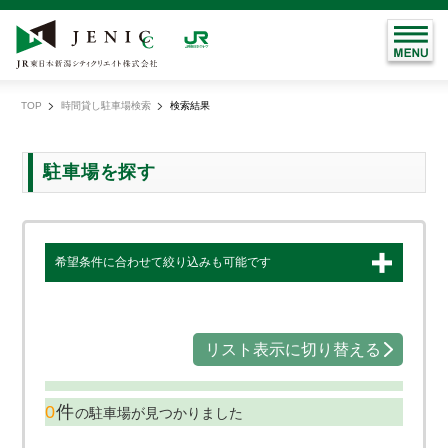
TOP
時間貸し駐車場検索
検索結果
現
在
地
駐車場を探す
希望条件に合わせて絞り込みも可能です
リスト表示に切り替える
0
件
の駐車場が見つかりました