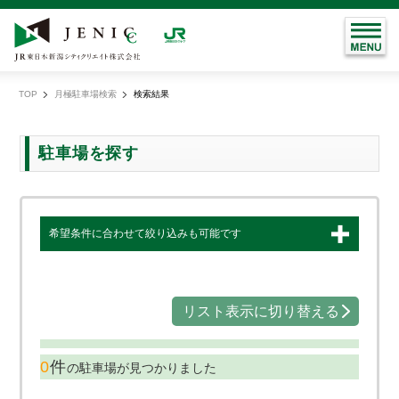
TOP
月極駐車場検索
検索結果
現
在
地
駐車場を探す
希望条件に合わせて絞り込みも可能です
リスト表示に切り替える
0
件
の駐車場が見つかりました