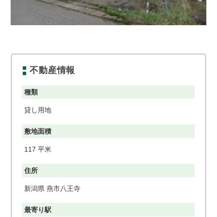
不動産情報
種類
貸し用地
敷地面積
117 平米
住所
新潟県 燕市八王寺
最寄り駅