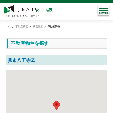
TOP
不動産検索
検索結果
不動産詳細
現
在
地
不動産物件を探す
燕市八王寺②