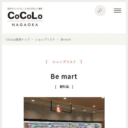
CoCoLo長岡トップ
ショップリスト
Be mart
Be mart
[ 食料品 ]