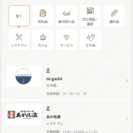
全て
文化用品・
衣料品
身の回り品
食料品
雑貨
レストラン
カフェ
サービス
その他
1F
nii-gachA
その他
営業時間 10：00～19：30
1F
あか佐渡
レストラン
営業時間 11:00～22:00(L.o 21:30)