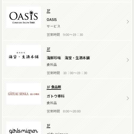
1F
OASIS
サービス
営業時間 9:00～19：30
1F
海鮮珍味 海宝・生酒本舗
食料品
営業時間 10：00～19：30
1F 食品館
ガトウ専科
食料品
営業時間 8:00～20:00
1F