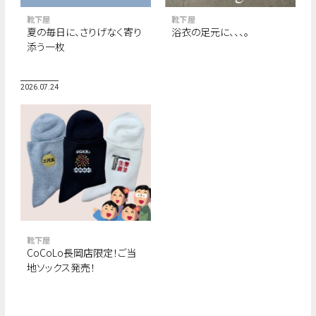
靴下屋
靴下屋
夏の毎日に、さりげなく寄り
浴衣の足元に、、、。
添う一枚
2026.07.24
靴下屋
CoCoLo長岡店限定！ご当
地ソックス発売！