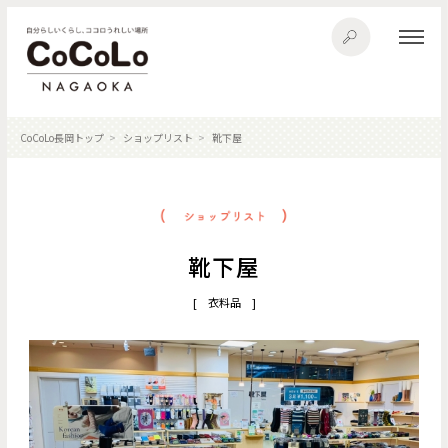
CoCoLo長岡トップ
ショップリスト
靴下屋
靴下屋
[ 衣料品 ]