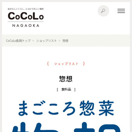
CoCoLo長岡トップ
ショップリスト
惣想
惣想
[ 食料品 ]