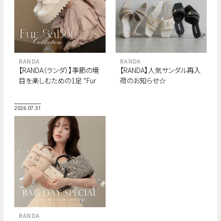
RANDA
RANDA
【RANDA（ランダ）】季節の境
【RANDA】人気サンダル再入
目を楽しむための1足 “Fur
荷のお知らせ☆
Sabot Collection”が8月よ
り順次登場。
2026.07.31
RANDA